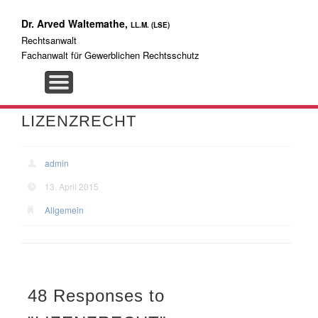
Rechts-Anwaltskanzlei
IMPRESSUM/DATENSCHUTZ
Dr. Arved Waltemathe,
LL.M. (LSE)
Rechtsanwalt
Lizenzrecht – Software
Fachanwalt für Gewerblichen Rechtsschutz
Urheberrecht Patent
LIZENZRECHT
Marke
admin
13. April 2015
Allgemein
48 Responses to